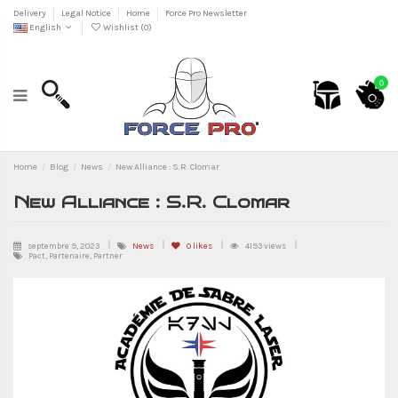
Delivery
Legal Notice
Home
Force Pro Newsletter
English
Wishlist (
0
)
0
Home
Blog
News
New Alliance : S.R. Clomar
New Alliance : S.R. Clomar
septembre 9, 2023
News
0
likes
4193 views
Pact, Partenaire, Partner